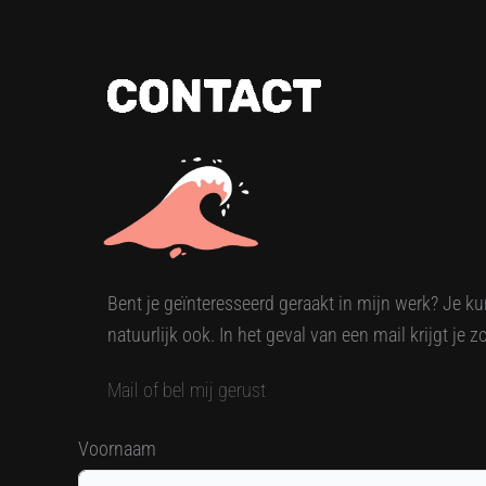
Bent je geïnteresseerd geraakt in mijn werk? Je k
natuurlijk ook. In het geval van een mail krijgt je 
Mail of bel mij gerust
Voornaam