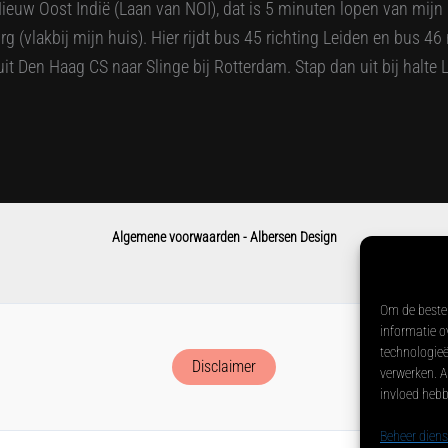
Nieuw Oost Indië (Laan van NOI), dat is 5 minuten lopen van mijn
g (vlakbij mijn huis). Hier rijdt bus 45 richting Leiden en bus 4
it Den Haag CS naar Slinge bij Rotterdam. Stap dan uit bij halte 
Algemene voorwaarden - Albersen Design
Om de beste 
informatie o
technologieë
Disclaimer
verwerken. A
invloed hebb
Beheer diens