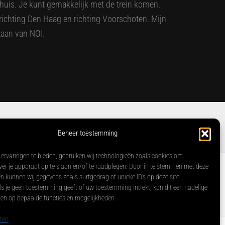
 huis. Je kunt gemakkelijk met de trein komen.
6 richting Den Haag en richting Voorschoten. Mijn
Laan van NOI.
Beheer toestemming
ervaringen te bieden, gebruiken wij technologieën zoals cookies om
ver je apparaat op te slaan en/of te raadplegen. Door in te stemmen met deze
n kunnen wij gegevens zoals surfgedrag of unieke ID's op deze site
Cookieverklaring
ls je geen toestemming geeft of uw toestemming intrekt, kan dit een nadelige
en op bepaalde functies en mogelijkheden.
ten