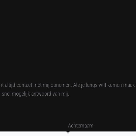
unt altijd contact met mij opnemen. Als je langs wilt komen maak
zo snel mogelijk antwoord van mij.
Achternaam