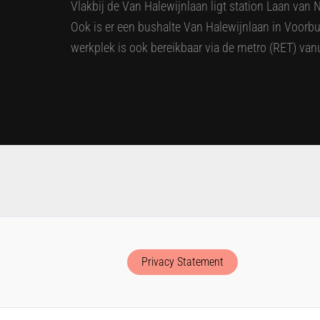
Vlakbij de Van Halewijnlaan ligt station Laan van 
Ook is er een bushalte Van Halewijnlaan in Voorbur
werkplek is ook bereikbaar via de metro (RET) vanu
Privacy Statement