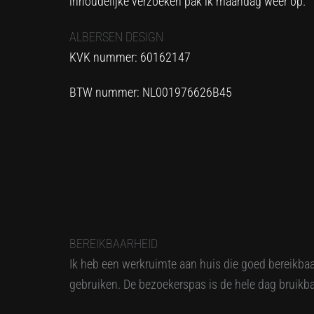
inhoudelijke verzoeken pak ik maandag weer op.
ALBERSEN DESIGN
KVK nummer: 60162147
BTW nummer: NL001976626B45
BEREIKBAARHEID
Ik heb een werkruimte aan huis die goed bereikba
gebruiken. De bezoekerspas is de hele dag bruikbaar